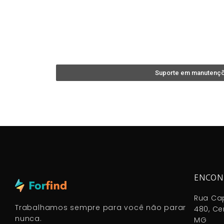
Suporte em manutenç
ENCON
Rua Cap
Trabalhamos sempre para você não parar
480, Ce
nunca.
MG