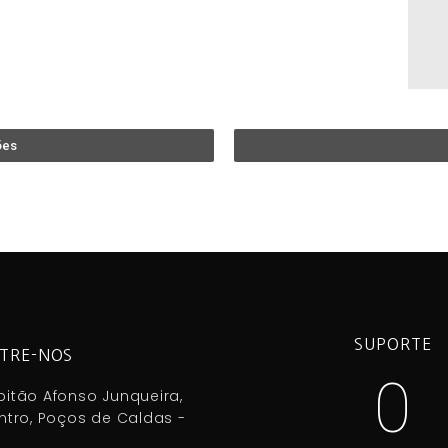
ões
SUPORTE
TRE-NOS
0
itão Afonso Junqueira,
ntro, Poços de Caldas -