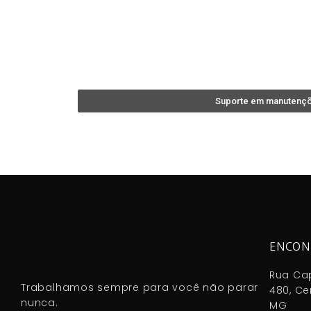
Suporte em manutenç
ENCON
Rua Cap
Trabalhamos sempre para você não parar
480, Ce
nunca.
MG