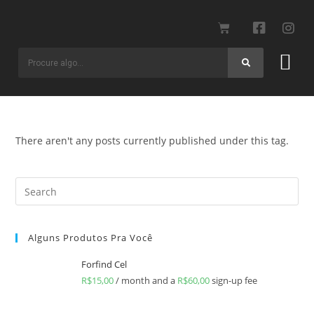
There aren't any posts currently published under this tag.
Alguns Produtos Pra Você
Forfind Cel
R$
15,00
/ month and a
R$
60,00
sign-up fee