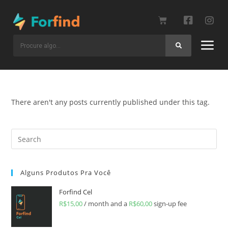
There aren't any posts currently published under this tag.
Alguns Produtos Pra Você
Forfind Cel
R$
15,00
/ month and a
R$
60,00
sign-up fee